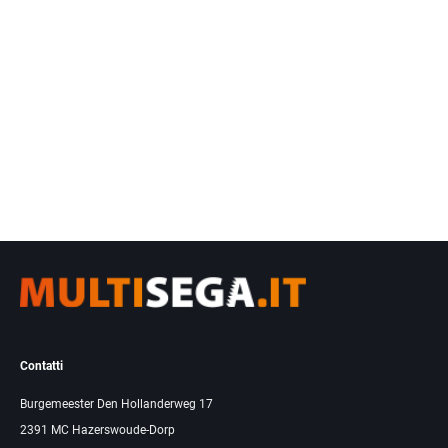
Contatti
Burgemeester Den Hollanderweg 17
2391 MC Hazerswoude-Dorp