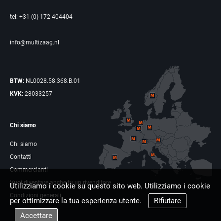
tel: +31 (0) 172-404404
info@multizaag.nl
BTW:
NL0028.58.368.B.01
KVK:
28033257
Chi siamo
Chi siamo
Contatti
Commercianti
Vuoi diventare anche tu un rivenditore
Utilizziamo i cookie su questo sito web. Utilizziamo i cookie
Condizioni generali
per ottimizzare la tua esperienza utente.
Rifiutare
Accettare