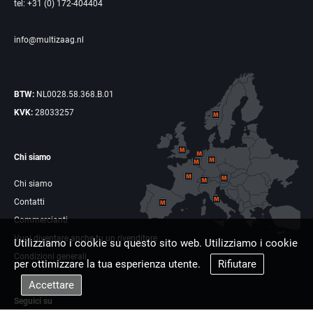
tel: +31 (0) 172-404404
info@multizaag.nl
BTW:
NL0028.58.368.B.01
KVK:
28033257
Chi siamo
Chi siamo
Contatti
Commercianti
Vuoi diventare anche tu un rivenditore
Utilizziamo i cookie su questo sito web. Utilizziamo i cookie
Condizioni generali
per ottimizzare la tua esperienza utente.
Rifiutare
Accettare
Seguici su