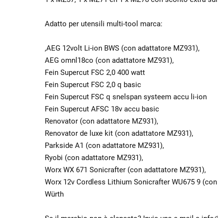
Adatto per utensili multi-tool marca:
,AEG 12volt Li-ion BWS (con adattatore MZ931),
AEG omnl18co (con adattatore MZ931),
Fein Supercut FSC 2,0 400 watt
Fein Supercut FSC 2,0 q basic
Fein Supercut FSC q snelspan systeem accu li-ion
Fein Supercut AFSC 18v accu basic
Renovator (con adattatore MZ931),
Renovator de luxe kit (con adattatore MZ931),
Parkside A1 (con adattatore MZ931),
Ryobi (con adattatore MZ931),
Worx WX 671 Sonicrafter (con adattatore MZ931),
Worx 12v Cordless Lithium Sonicrafter WU675 9 (con
Würth