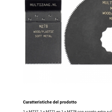
Caratteristiche del prodotto
1 x MZ37, 1 x MZ71 en 1 x MZ78 con sconto extra sul