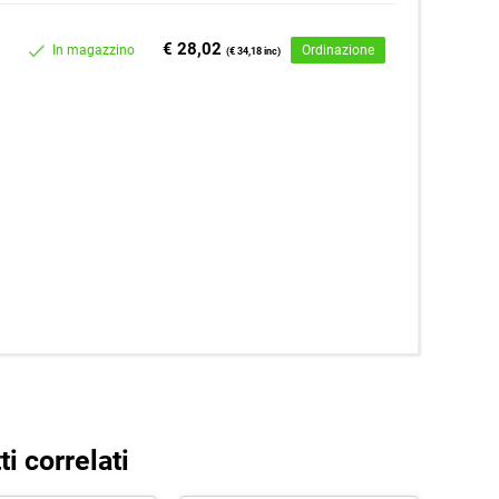
€ 28,02
In magazzino
Ordinazione
(€ 34,18 inc)
i correlati