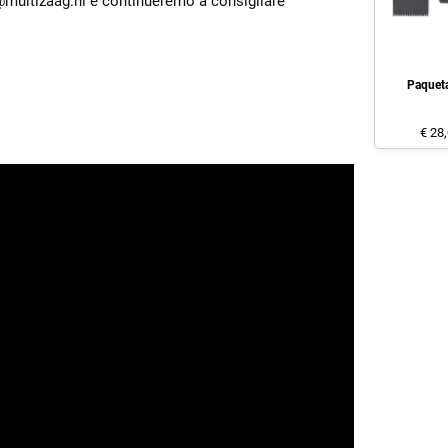
o@multizaag.nl e continueremo a consigliare
Paquet
€ 28