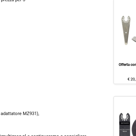
Offerta c
€ 20
 adattatore MZ931),