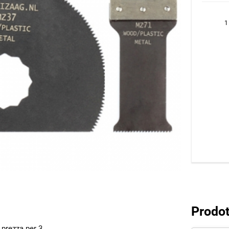
1
Prodott
 prezza per 3