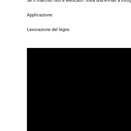
Se il marchio non è elencato? Invia una e-mail a inf
Applicazione:
Lavorazione del legno